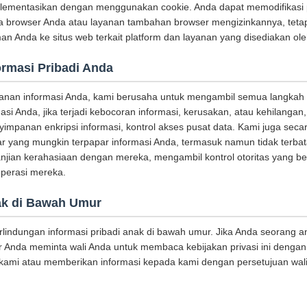
plementasikan dengan menggunakan cookie. Anda dapat memodifikasi
ka browser Anda atau layanan tambahan browser mengizinkannya, tetapi
 Anda ke situs web terkait platform dan layanan yang disediakan ole
ormasi Pribadi Anda
anan informasi Anda, kami berusaha untuk mengambil semua langkah
asi Anda, jika terjadi kebocoran informasi, kerusakan, atau kehilanga
impanan enkripsi informasi, kontrol akses pusat data. Kami juga seca
ar yang mungkin terpapar informasi Anda, termasuk namun tidak terba
jian kerahasiaan dengan mereka, mengambil kontrol otoritas yang b
perasi mereka.
ak di Bawah Umur
indungan informasi pribadi anak di bawah umur. Jika Anda seorang a
 Anda meminta wali Anda untuk membaca kebijakan privasi ini dengan
ami atau memberikan informasi kepada kami dengan persetujuan wali