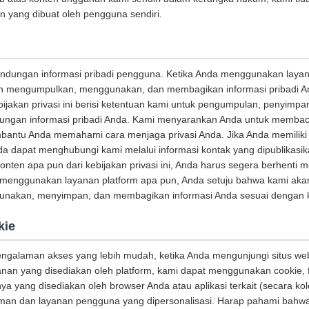
n yang dibuat oleh pengguna sendiri.
indungan informasi pribadi pengguna. Ketika Anda menggunakan laya
kan mengumpulkan, menggunakan, dan membagikan informasi pribadi A
Kebijakan privasi ini berisi ketentuan kami untuk pengumpulan, penyim
ungan informasi pribadi Anda. Kami menyarankan Anda untuk membaca
bantu Anda memahami cara menjaga privasi Anda. Jika Anda memiliki
Anda dapat menghubungi kami melalui informasi kontak yang dipublikasika
konten apa pun dari kebijakan privasi ini, Anda harus segera berhent
 menggunakan layanan platform apa pun, Anda setuju bahwa kami aka
akan, menyimpan, dan membagikan informasi Anda sesuai dengan kebi
kie
galaman akses yang lebih mudah, ketika Anda mengunjungi situs web 
an yang disediakan oleh platform, kami dapat menggunakan cookie, f
ya yang disediakan oleh browser Anda atau aplikasi terkait (secara kol
an dan layanan pengguna yang dipersonalisasi. Harap pahami bahw