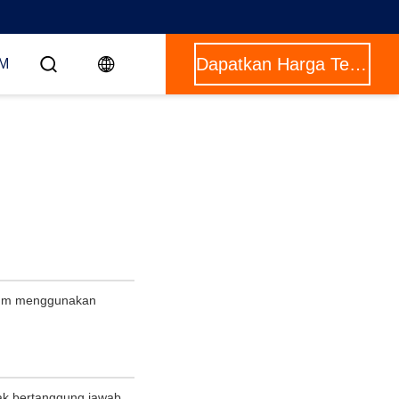
Dapatkan Harga Terbaik
OM
elum menggunakan
ak bertanggung jawab