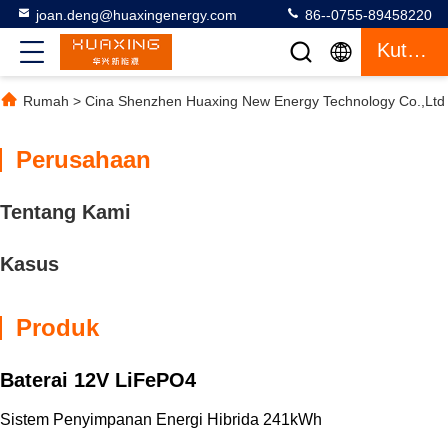
joan.deng@huaxingenergy.com
86--0755-89458220
Kutipan
Rumah
>
Cina Shenzhen Huaxing New Energy Technology Co.,Ltd
Perusahaan
Tentang Kami
Kasus
Produk
Baterai 12V LiFePO4
Sistem Penyimpanan Energi Hibrida 241kWh