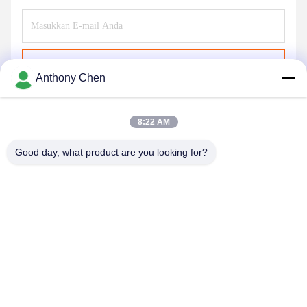
Kirim
Anthony Chen
8:22 AM
Good day, what product are you looking for?
SHENZHEN HUAXING NEW ENERGY
TECHNOLOGY CO.,LTD
joan.deng@huaxingenergy.com
86--0755-89458220
No.18 Shijing Mingcheng Road, Distrik Pingshan, Kota