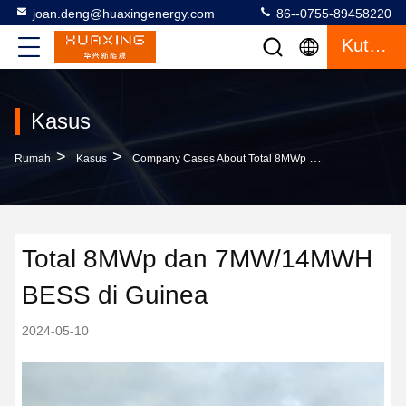
joan.deng@huaxingenergy.com
86--0755-89458220
Kutipan
Kasus
>
>
Rumah
Kasus
Company Cases About Total 8MWp Dan 7MW/14MWH BESS Di Guinea
Total 8MWp dan 7MW/14MWH
BESS di Guinea
2024-05-10