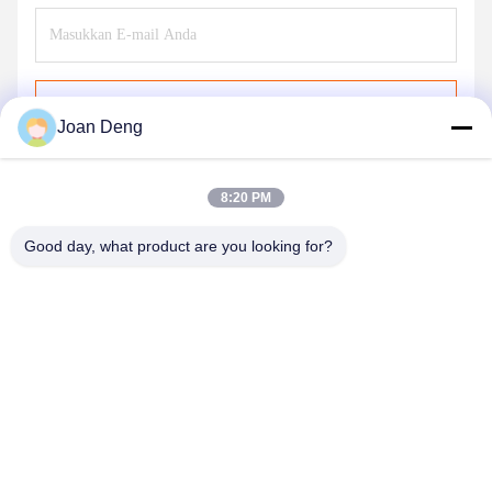
Kirim
Joan Deng
8:20 PM
Good day, what product are you looking for?
SHENZHEN HUAXING NEW ENERGY
TECHNOLOGY CO.,LTD
joan.deng@huaxingenergy.com
86--0755-89458220
No.18 Shijing Mingcheng Road, Distrik Pingshan, Kota