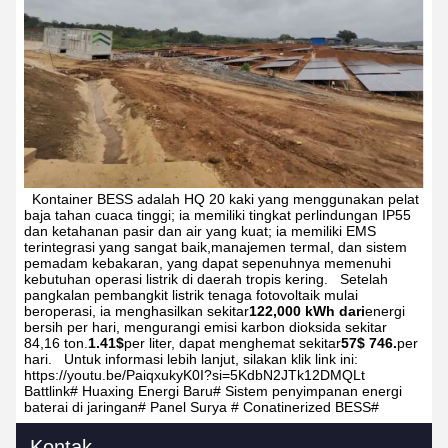
Kontainer BESS adalah HQ 20 kaki yang menggunakan pelat
baja tahan cuaca tinggi; ia memiliki tingkat perlindungan IP55
dan ketahanan pasir dan air yang kuat; ia memiliki EMS
terintegrasi yang sangat baik,manajemen termal, dan sistem
pemadam kebakaran, yang dapat sepenuhnya memenuhi
kebutuhan operasi listrik di daerah tropis kering.
Setelah
pangkalan pembangkit listrik tenaga fotovoltaik mulai
beroperasi, ia menghasilkan sekitar
122,000 kWh dari
energi
bersih per hari, mengurangi emisi karbon dioksida sekitar
84,16 ton.
1.41$
per liter, dapat menghemat sekitar
57$ 746.
per
hari.
Untuk informasi lebih lanjut, silakan klik link ini:
https://youtu.be/PaiqxukyK0I?si=5KdbN2JTk12DMQLt
Battlink#
Huaxing Energi Baru#
Sistem penyimpanan energi
baterai di jaringan#
Panel Surya #
Conatinerized BESS#
Kontak