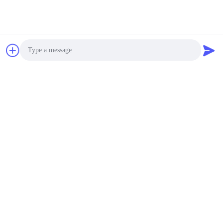
Tags:
Baterai LiFePO4 12Ah 48V
Baterai LiFePO4 200kg 48V
Photo
Baterai LiFePO4 400Ah 48V
Video Call
Kontak
Audio Call
Kontak:
Ms. Joan Deng
Telp:
86--0755-89458220