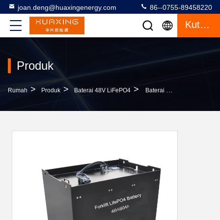
joan.deng@huaxingenergy.com
86--0755-89458220
Kutipan
Produk
>
>
>
Rumah
Produk
Baterai 48V LiFePO4
Baterai LiFePO4 480Ah 48V