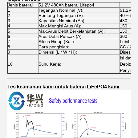
Jenis baterai
51.2V 480Ah baterai Lifepo4
1
Tegangan Nominal (V):
51.2V
2
Rentang Tegangan (V):
40 ~ 58.
3
Kapasitas Nominal (Ah):
480
4
Max.Mengisi Arus (A):
150
5
Max.Arus Debit Berkelanjutan (A):
150
6
Arus Debit Puncak (A):
300
7
Siklus Hidup (Kali):
Lebih dar
8
Cara pengisian:
CC / CV
9
Dimensi (L * W * H):
Disesuai
Isi daya
10
Suhu Kerja:
Debit: -
Penyimp
Tes keamanan kami untuk baterai LiFePO4 kami: