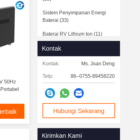
Sistem Penyimpanan Energi
Baterai
(33)
Baterai RV Lithium Ion
(11)
Kontak
Sel Silinder LiFePO4
(62)
Baterai Lithium Bluetooth
(10)
Kontak:
Ms. Joan Deng
Telp:
86--0755-89458220
0V 50Hz
Portabel
Hubungi Sekarang
erbaik
Kirimkan Kami