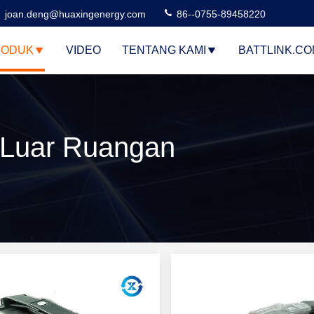
joan.deng@huaxingenergy.com
86--0755-89458220
RODUK
VIDEO
TENTANG KAMI
BATTLINK.C
 Luar Ruangan