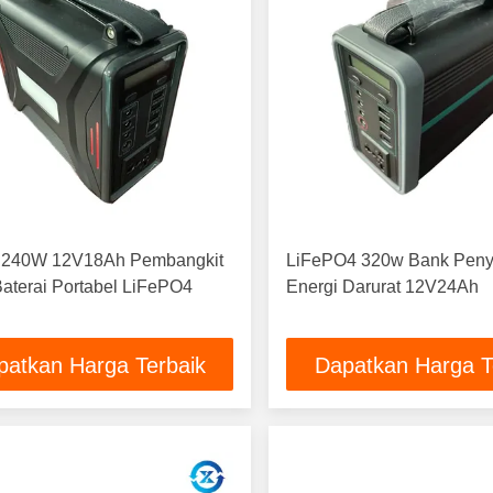
240W 12V18Ah Pembangkit
LiFePO4 320w Bank Pen
 Baterai Portabel LiFePO4
Energi Darurat 12V24Ah
patkan Harga Terbaik
Dapatkan Harga T