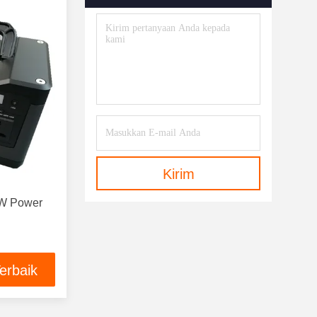
Kirim
0W Power
erbaik