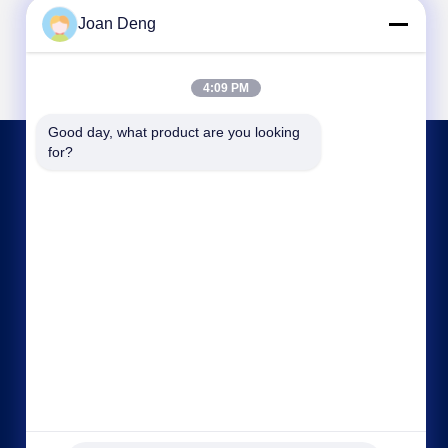
Joan Deng
4:09 PM
Good day, what product are you looking 
for?
HUBUNGI KAMI
joan.deng@huaxingenergy.com
86--0755-89458220
No.18 Shijing Mingcheng Road, Distrik Pingshan,
Kota Shenzhen, Provinsi Guangdong, Cina