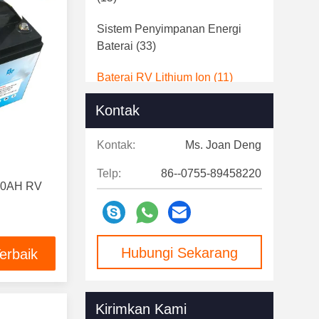
Sistem Penyimpanan Energi
Baterai
(33)
Baterai RV Lithium Ion
(11)
Kontak
Sel Silinder LiFePO4
(62)
Baterai Lithium Bluetooth
(10)
Kontak:
Ms. Joan Deng
Telp:
86--0755-89458220
00AH ​​RV
Hubungi Sekarang
erbaik
Kirimkan Kami