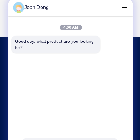
Joan Deng
4:06 AM
Good day, what product are you looking 
for?
HUBUNGI KAMI
joan.deng@huaxingenergy.com
86--0755-89458220
No.18 Shijing Mingcheng Road, Distrik Pingshan,
Kota Shenzhen, Provinsi Guangdong, Cina