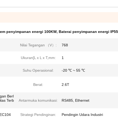
tem penyimpanan energi 100KW
,
Baterai penyimpanan energi IP55
Nilai Tegangan （V）:
768
Ukuran[L x L x T,mm:
1
Suhu Operasional:
-20 ℃ ~ 55 ℃
Berat:
2.6T
gan Berl
tas Terb
Antarmuka komunikasi:
RS485, Ethernet
IEC104
Strategi Pendinginan:
Pendingin Udara Industri