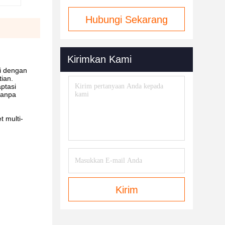
Hubungi Sekarang
Kirimkan Kami
si dengan
ian.
ptasi
tanpa
 multi-
Kirim