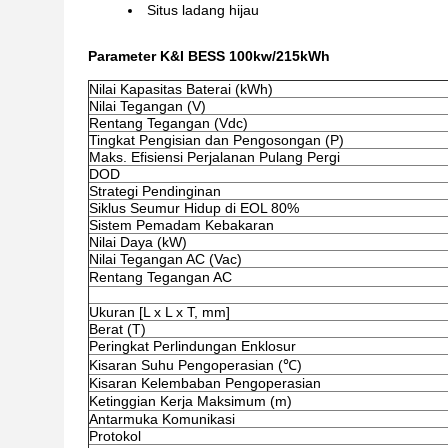
Situs ladang hijau
Parameter K&I BESS 100kw/215kWh
Nilai Kapasitas Baterai (kWh)
Nilai Tegangan (V)
Rentang Tegangan (Vdc)
Tingkat Pengisian dan Pengosongan (P)
Maks. Efisiensi Perjalanan Pulang Pergi
DOD
Strategi Pendinginan
Siklus Seumur Hidup di EOL 80%
Sistem Pemadam Kebakaran
Nilai Daya (kW)
Nilai Tegangan AC (Vac)
Rentang Tegangan AC
Ukuran [L x L x T, mm]
Berat (T)
Peringkat Perlindungan Enklosur
Kisaran Suhu Pengoperasian (℃)
Kisaran Kelembaban Pengoperasian
Ketinggian Kerja Maksimum (m)
Antarmuka Komunikasi
Protokol