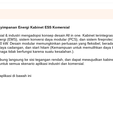
yimpanan Energi Kabinet ESS Komersial
l & industri mengadopsi konsep desain All in one. Kabinet terintegra
gi (EMS), sistem konversi daya modular (PCS), dan sistem fireprolect
0 kW. Desain modular memungkinkan perluasan yang fleksibel, berada
u daya cadangan, dan start hitam (Kemampuan untuk memulihkan daya 
naga tidak berfungsi karena suatu kesalahan.).
ung langsung ke sisi tegangan rendah, dan dapat mewujudkan kabinet
 untuk semua skenario aplikasi industri dan komersial.
likasi di bawah ini