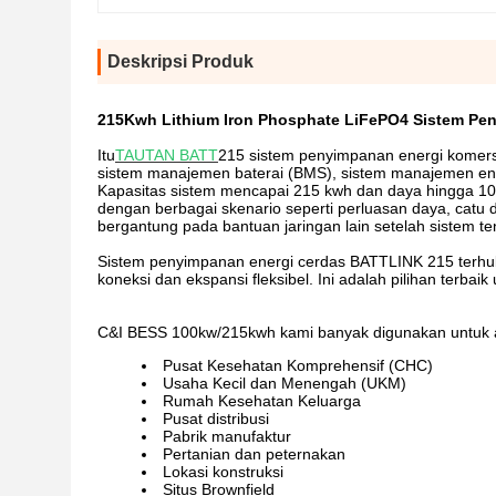
Deskripsi Produk
215Kwh Lithium Iron Phosphate LiFePO4 Sistem Pen
Itu
TAUTAN BATT
215 sistem penyimpanan energi komersia
sistem manajemen baterai (BMS), sistem manajemen ener
Kapasitas sistem mencapai 215 kwh dan daya hingga 10
dengan berbagai skenario seperti perluasan daya, cat
bergantung pada bantuan jaringan lain setelah sistem te
Sistem penyimpanan energi cerdas BATTLINK 215 terhub
koneksi dan ekspansi fleksibel. Ini adalah pilihan terbaik
C&I BESS 100kw/215kwh kami banyak digunakan untuk ap
Pusat Kesehatan Komprehensif (CHC)
Usaha Kecil dan Menengah (UKM)
Rumah Kesehatan Keluarga
Pusat distribusi
Pabrik manufaktur
Pertanian dan peternakan
Lokasi konstruksi
Situs Brownfield