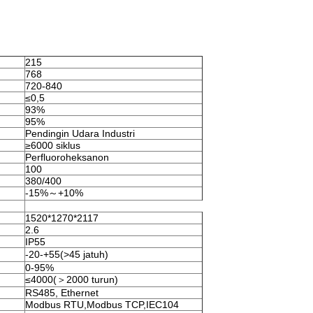
215
768
720-840
≤0,5
93%
95%
Pendingin Udara Industri
≥6000 siklus
Perfluoroheksanon
100
380/400
-15%～+10%
1520*1270*2117
2.6
IP55
-20-+55(>45 jatuh)
0-95%
≤4000(＞2000 turun)
RS485, Ethernet
Modbus RTU,Modbus TCP,IEC104