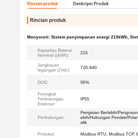
Rincian produk
Deskripsi Produk
Rincian produk
Menyoroti:
Sistem penyimpanan energi 215kWh
,
Sis
Kapasitas Baterai
215
Nominal ((kWh):
Jangkauan
720-840
tegangan ((Vdc):
DOD:
95%
Peringkat
Perlindungan
IP55
Enklosur:
Pengisian Berlebih/Pengoson
Perlindungan:
ebih/Hubungan Pendek/Polari
alik
Protokol:
Modbus RTU, Modbus TCP, 