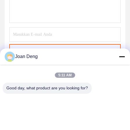
Kirim
Joan Deng
5:11 AM
Good day, what product are you looking for?
SHENZHEN HUAXING NEW ENERGY
TECHNOLOGY CO.,LTD
joan.deng@huaxingenergy.com