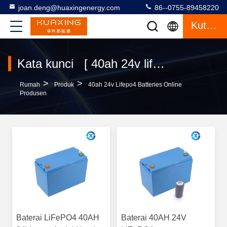
joan.deng@huaxingenergy.com
86--0755-89458220
Kutipan
Kata kunci [ 40ah 24v lifepo4 batteries ] Cocok 9 Produk
>
>
Rumah
Produk
40ah 24v Lifepo4 Batteries Online
Produsen
Baterai LiFePO4 40AH
Baterai 40AH 24V