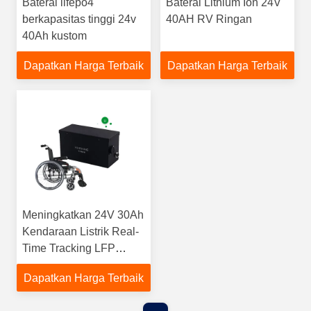
Baterai lifepo4
Baterai Lithium Ion 24V
berkapasitas tinggi 24v
40AH RV Ringan
40Ah kustom
Dapatkan Harga Terbaik
Dapatkan Harga Terbaik
Meningkatkan 24V 30Ah
Kendaraan Listrik Real-
Time Tracking LFP
Baterai Untuk Kursi
Dapatkan Harga Terbaik
Roda Isi ulang