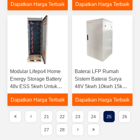
Dapatkan Harga Terbaik
Dapatkan Harga Terbaik
Panjang
Modular Lifepo4 Home
Baterai LFP Rumah
Energy Storage Battery
Sistem Baterai Surya
48v ESS 5kwh Untuk
48V 5kwh 10kwh 15kwh
Solar Residential
20kwh
Dapatkan Harga Terbaik
Dapatkan Harga Terbaik
21
22
23
24
25
26
27
28