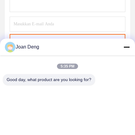
Kirim
Joan Deng
5:35 PM
Good day, what product are you looking for?
SHENZHEN HUAXING NEW ENERGY
TECHNOLOGY CO.,LTD
joan.deng@huaxingenergy.com
86--0755-89458220