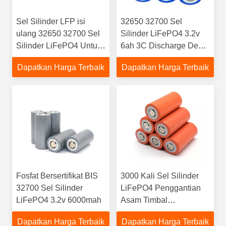
Sel Silinder LFP isi
32650 32700 Sel
ulang 32650 32700 Sel
Silinder LiFePO4 3.2v
Silinder LiFePO4 Untuk
6ah 3C Discharge Deep
RV
Cycle Flame Retardant
Dapatkan Harga Terbaik
Dapatkan Harga Terbaik
Fosfat Bersertifikat BIS
3000 Kali Sel Silinder
32700 Sel Silinder
LiFePO4 Penggantian
LiFePO4 3.2v 6000mah
Asam Timbal
Perlindungan
Dapatkan Harga Terbaik
Dapatkan Harga Terbaik
Keselamatan Ganda