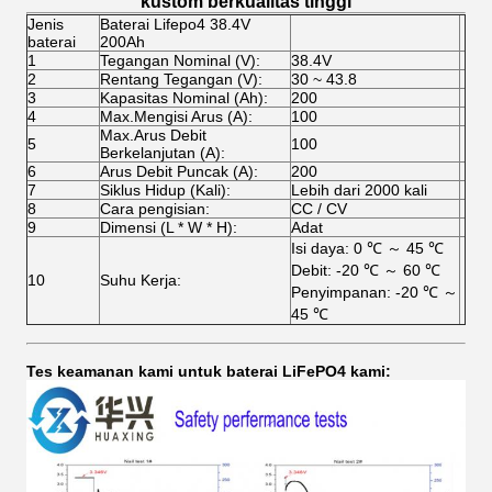
kustom berkualitas tinggi
Jenis
Baterai Lifepo4 38.4V
baterai
200Ah
1
Tegangan Nominal (V):
38.4V
2
Rentang Tegangan (V):
30 ~ 43.8
3
Kapasitas Nominal (Ah):
200
4
Max.Mengisi Arus (A):
100
Max.Arus Debit
5
100
Berkelanjutan (A):
6
Arus Debit Puncak (A):
200
7
Siklus Hidup (Kali):
Lebih dari 2000 kali
8
Cara pengisian:
CC / CV
9
Dimensi (L * W * H):
Adat
Isi daya: 0 ℃ ～ 45 ℃
Debit: -20 ℃ ～ 60 ℃
10
Suhu Kerja:
Penyimpanan: -20 ℃ ～
45 ℃
Tes keamanan kami untuk baterai LiFePO4 kami: