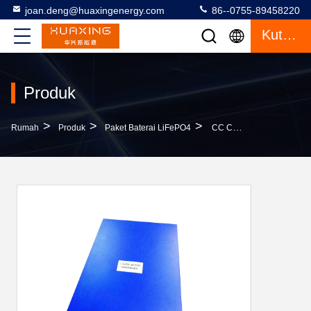
joan.deng@huaxingenergy.com
86--0755-89458220
Kutipan
Produk
>
>
>
Rumah
Produk
Paket Baterai LiFePO4
CC CV Mengisi Paket Baterai Kustom 36V 200Ah LFP