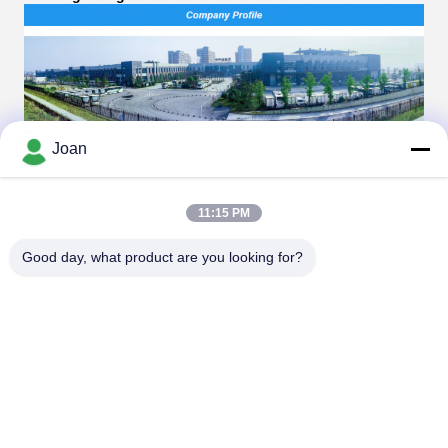
Joan
11:15 PM
Good day, what product are you looking for?
Tentang kami:
HUAXING NEW ENERGY adalah perusahaan grup.
Berkantor pusat adalah Shenzhen Huaxing New Energy Co,
Ltd, anak perusahaannya
termasuk Hunan Huaxing New Energy Technology Co, Ltd
yang menghasilkan 32700 lifepo4
sel dan JuXing New Energy Co., Ltd yang memproduksi 32700
baterai lifepo4.
Kami memiliki lebih dari 50.000 m2 bengkel CELL dan