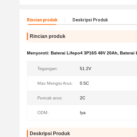
Rincian produk
Deskripsi Produk
Rincian produk
Menyoroti:
Baterai Lifepo4 3P16S 48V 20Ah
,
Baterai
Tegangan:
51.2V
Max Mengisi Arus:
0.5C
Puncak arus:
2C
ODM:
Iya
Deskripsi Produk