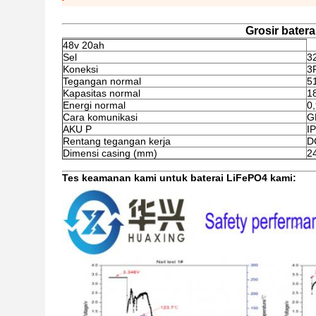
Grosir batera
48v 20ah
Sel
3
Koneksi
3
Tegangan normal
5
Kapasitas normal
1
Energi normal
0
Cara komunikasi
G
AKU P
I
Rentang tegangan kerja
D
Dimensi casing (mm)
2
Tes keamanan kami untuk baterai LiFePO4 kami: