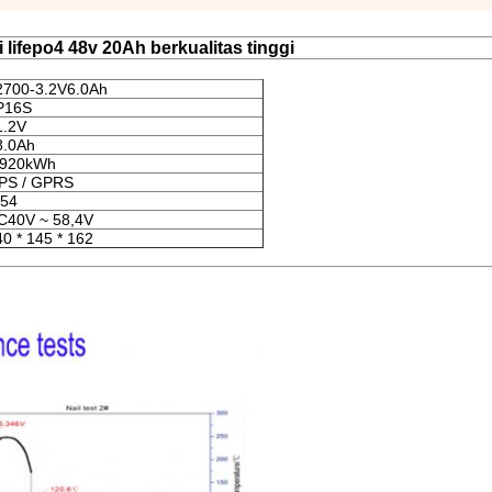
i lifepo4 48v 20Ah berkualitas tinggi
2700-3.2V6.0Ah
P16S
1.2V
8.0Ah
,920kWh
PS / GPRS
P54
C40V ~ 58,4V
40 * 145 * 162