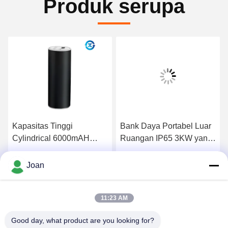
Produk serupa
Kapasitas Tinggi
Bank Daya Portabel Luar
Cylindrical 6000mAH
Ruangan IP65 3KW yang
Outdoor Portable Power
dapat diisi ulang
Bank
Dapatkan Harga Terbaik
Dapatkan Harga Terbaik
Joan
11:23 AM
Good day, what product are you looking for?