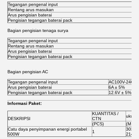
Tegangan pengenal input
Rentang arus masukan
Arus pengisian baterai
Pengisian tegangan baterai pack
Bagian pengisian tenaga surya
Tegangan pengenal input
Rentang arus masukan
Arus pengisian baterai
Pengisian tegangan baterai pack
Bagian pengisian AC
Tegangan pengenal input
AC100V-240V 
Arus pengisian baterai
6A ± 5%
Pengisian tegangan baterai pack
12.6V ± 5%
Informasi Paket:
KUANTITAS /
ukura
DESKRIPSI
CTN
(PCS)
(MM)
Catu daya penyimpanan energi portabel
303 * 
1
500W
214.