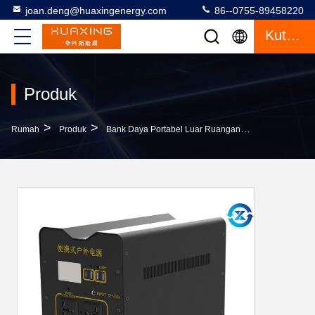
joan.deng@huaxingenergy.com
86--0755-89458220
Kutipan
Produk
>
>
>
Rumah
Produk
Bank Daya Portabel Luar Ruangan
Layar LCD Ou