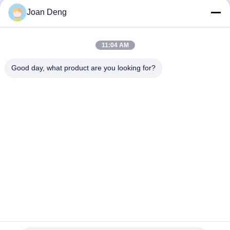
Dapatkan Harga Terbaik
Dapatkan Harga Terbaik
Joan Deng
11:04 AM
Good day, what product are you looking for?
SHENZHEN HUAXING NEW ENERGY
TECHNOLOGY CO.,LTD
joan.deng@huaxingenergy.com
86--0755-89458220
No.18 Shijing Mingcheng Road, Distrik Pingshan, Kota
Shenzhen, Provinsi Guangdong, Cina