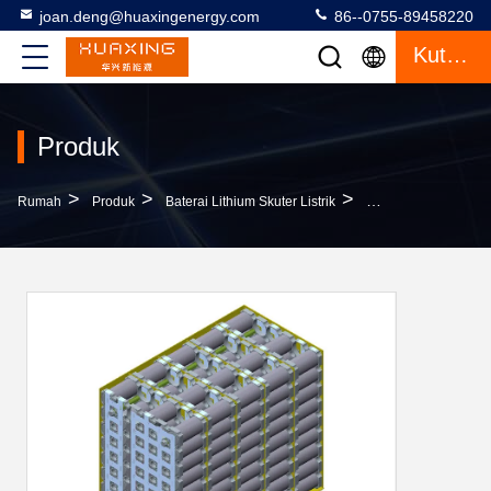
joan.deng@huaxingenergy.com
86--0755-89458220
Kutipan
Produk
>
>
>
Rumah
Produk
Baterai Lithium Skuter Listrik
Baterai Lithium Sku