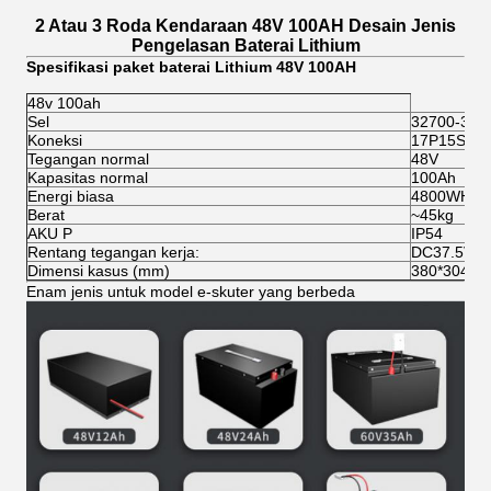
2 Atau 3 Roda Kendaraan 48V 100AH ​​Desain Jenis
Pengelasan Baterai Lithium
Spesifikasi paket baterai Lithium 48V 100AH
48v 100ah
Sel
32700-3.2
Koneksi
17P15S
Tegangan normal
48V
Kapasitas normal
100Ah
Energi biasa
4800WH
Berat
~45kg
AKU P
IP54
Rentang tegangan kerja:
DC37.5V~5
Dimensi kasus (mm)
380*304*
Enam jenis untuk model e-skuter yang berbeda