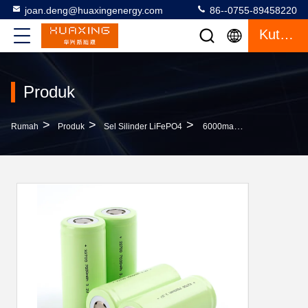
joan.deng@huaxingenergy.com
86--0755-89458220
Kutipan
Produk
>
>
>
Rumah
Produk
Sel Silinder LiFePO4
6000mah 3.2V LiFePO4 Sel Silinder Lithium Ion 32700 Li Ion Untuk Baterai 48v Lithium Ion Golf Cart