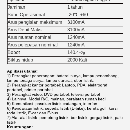
Jaminan
1 tahun
Suhu Operasional
-20℃-+60
Arus pengisian maksimum
3100mA
Arus Debit Maks
3100mA
Arus muatan nominal
1240mA
Arus pelepasan nominal
1240mA
Bobot
140.4
±2g
Siklus hidup
2000 Kali
Aplikasi utama:
1) Perangkat penerangan: baterai surya, lampu penambang,
lampu tenaga surya, lampu darurat, obor listrik.
2) Perangkat kantor portabel: Laptop, PDA, elektrograf
portabel, printer portabel
3) Perangkat video: DVD portabel, televisi portabel
4) Lainnya: Model R/C, mainan, peralatan rumah kecil
5) Komunikasi: pasokan listrik cadangan, interfon
6) Kendaraan listrik: sepeda listrik (E-bike), kereta golf, kursi
roda listrik, E-car dan E-bus
7) Alat-alat listrik: pemotong listrik, bor listrik, gergaji listrik, palu
listrik
Keuntungan: