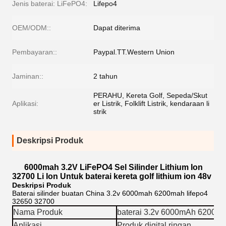
Jenis baterai: LiFePO4:
Lifepo4
OEM/ODM::
Dapat diterima
Pembayaran::
Paypal.TT.Western Union
Jaminan::
2 tahun
PERAHU, Kereta Golf, Sepeda/Skut
Aplikasi:
er Listrik, Folklift Listrik, kendaraan li
strik
Deskripsi Produk
6000mah 3.2V LiFePO4 Sel Silinder Lithium Ion
32700 Li Ion Untuk baterai kereta golf lithium ion 48v
Deskripsi Produk
Baterai silinder buatan China 3.2v 6000mah 6200mah lifepo4
32650 32700
Nama Produk
baterai 3.2v 6000mAh 6200m
Aplikasi
Produk digital ringan