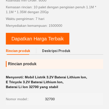
Kuantitas min Order: 8000
Kemasan rincian: 10 palet dengan pengisian penuh 1.1M *
1.1M * 1.35M dengan 20Gp
Waktu pengiriman: 7 hari
Menyediakan kemampuan: 1500000
Dapatkan Harga Terbaik
Rincian produk
Deskripsi Produk
Rincian produk
Menyoroti:
Mobil Listrik 3.2V Baterai Lithium Ion
,
E Tricycle 3.2V Baterai Lithium Ion
,
Baterai Li Ion 32700 yang stabil
Nomor model::
32700