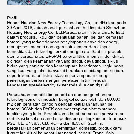
Profil
Hunan Huaxing New Energy Technology Co, Ltd didirikan pada
30 April 2019, adalah anak perusahaan holding dari Shenzhen
Huaxing New Energy Co, Ltd.Perusahaan ini terutama terlibat
dalam produksi, R&D dan penjualan bahan, sel dan kemasan
baterai yang terkait dengan penyimpanan daya dan energi,
manajemen mandiri dan agen untuk impor dan ekspor
komoditas dan teknologi terkait energi baru. Saat ini, produk
utama perusahaan, LiFeP04 baterai lithium-ion silinder-drikal,
dicirikan oleh keamanannya yang tinggi, daya tinggi, siklus
hidup yang panjang dan kemampuan beradaptasi lingkungan
yang kuat yang telah banyak diterapkan di bidang energi baru
seperti kendaraan listrik, stasiun penyimpanan energi,
penerangan berbasis angin, peralatan listrik, rendah
kendaraan speedelectric, skuter roda dua dan tiga, dll.
Perusahaan memiliki tim penelitian dan pengembangan
teknologi senior di industri, bengkel seluas lebih dari 50.000
m2 dan peralatan canggih dengan keluaran tahunan sel
baterai 3GWh dan PACK dan menerapkan sistem standar
kualitas yang ketat.Produk kami dapat memenuhi persyaratan
sertifikasi keselamatan dan perlindungan lingkungan, termasuk
PSE, UL, UN38.3, CB, ROHS dan IEC, dll. Saat ini,
berdasarkan pemenuhan permintaan domestik, produk kami
juga telah dijual ke pasar luar negeri, seperti Eropa, Asia