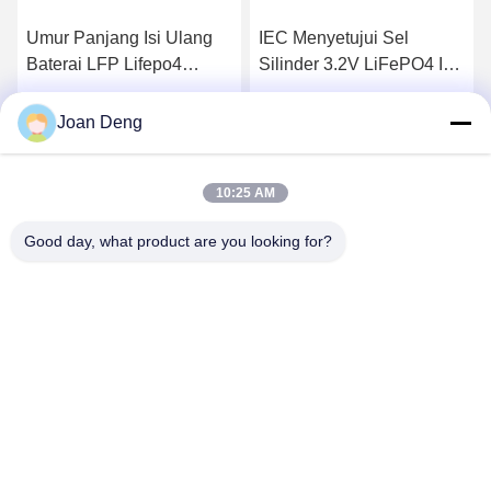
Umur Panjang Isi Ulang
IEC Menyetujui Sel
Baterai LFP Lifepo4
Silinder 3.2V LiFePO4 Isi
Silinder 6000Mah BIS CE
Ulang 6Ah 32700 Untuk
Disetujui
Berkemah RV
Dapatkan Harga Terbaik
Dapatkan Harga Terbaik
Joan Deng
10:25 AM
Good day, what product are you looking for?
SHENZHEN HUAXING NEW ENERGY
TECHNOLOGY CO.,LTD
joan.deng@huaxingenergy.com
86--0755-89458220
No.18 Shijing Mingcheng Road, Distrik Pingshan, Kota