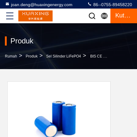
joan.deng@huaxingenergy.com
86--0755-89458220
Kutipan
Produk
>
>
>
Rumah
Produk
Sel Silinder LiFePO4
BIS CE UN38.3 LiFePO4 Silinder Sel Dalam Siklus 32650 32700 6000mah