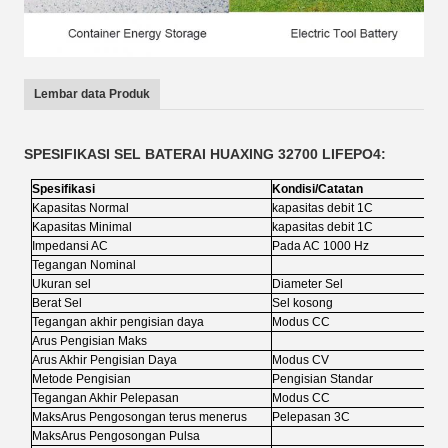
Lembar data Produk
SPESIFIKASI SEL BATERAI HUAXING 32700 LIFEPO4:
Spesifikasi
Kondisi/Catatan
Kapasitas Normal
kapasitas debit 1C
Kapasitas Minimal
kapasitas debit 1C
Impedansi AC
Pada AC 1000 Hz
Tegangan Nominal
Ukuran sel
Diameter Sel
Berat Sel
Sel kosong
Tegangan akhir pengisian daya
Modus CC
Arus Pengisian Maks
Arus Akhir Pengisian Daya
Modus CV
Metode Pengisian
Pengisian Standar
Tegangan Akhir Pelepasan
Modus CC
Maks
Arus Pengosongan terus menerus
Pelepasan 3C
Maks
Arus Pengosongan Pulsa