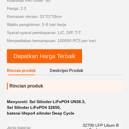
Kuantitas min Order: 80
Harga: 2.3
Kemasan rincian: 31*21*18cm
Waktu pengiriman: 5-8 hari kerja
Syarat-syarat pembayaran: L/C, D/P, T/T
Menyediakan kemampuan: 100000 PCS per hari
Dapatkan Harga Terbaik
Rincian produk
Deskripsi Produk
Rincian produk
Menyoroti:
Sel Silinder LiFePO4 UN38.3
,
Sel Silinder LiFePO4 32650
,
baterai lifepo4 silinder Deep Cycle
32700 LFP Litium B
Jenis baterai: