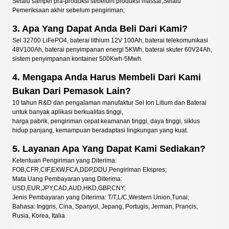
Selalu sampel pra-produksi sebelum produksi massal;Selalu
Pemeriksaan akhir sebelum pengiriman;
3. Apa Yang Dapat Anda Beli Dari Kami?
Sel 32700 LiFePO4, baterai lithium 12V 100Ah, baterai telekomunikasi
48V100Ah, baterai penyimpanan energi 5KWh, baterai skuter 60V24Ah,
sistem penyimpanan kontainer 500Kwh-5Mwh.
4. Mengapa Anda Harus Membeli Dari Kami
Bukan Dari Pemasok Lain?
10 tahun R&D dan pengalaman manufaktur Sel Ion Litium dan Baterai
untuk banyak aplikasi berkualitas tinggi,
harga pabrik, pengiriman cepat keamanan tinggi, daya tinggi, siklus
hidup panjang, kemampuan beradaptasi lingkungan yang kuat.
5. Layanan Apa Yang Dapat Kami Sediakan?
Ketentuan Pengiriman yang Diterima:
FOB,CFR,CIF,EXW,FCA,DDP,DDU,Pengiriman Ekspres;
Mata Uang Pembayaran yang Diterima:
USD,EUR,JPY,CAD,AUD,HKD,GBP,CNY;
Jenis Pembayaran yang Diterima: T/T,L/C,Western Union,Tunai;
Bahasa: Inggris, Cina, Spanyol, Jepang, Portugis, Jerman, Prancis,
Rusia, Korea, Italia