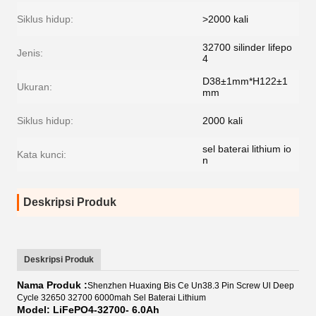
Siklus hidup:
>2000 kali
32700 silinder lifepo
Jenis:
4
D38±1mm*H122±1
Ukuran:
mm
Siklus hidup:
2000 kali
sel baterai lithium io
Kata kunci:
n
Deskripsi Produk
Deskripsi Produk
Nama Produk :
Shenzhen Huaxing Bis Ce Un38.3 Pin Screw Ul Deep
Cycle 32650 32700 6000mah Sel Baterai Lithium
Model: LiFePO4-32700- 6.0Ah