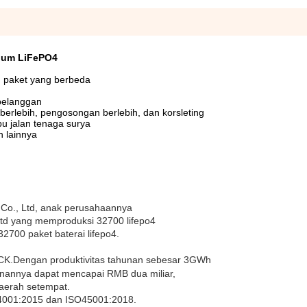
hium LiFePO4
am paket yang berbeda
pelanggan
n berlebih, pengosongan berlebih, dan korsleting
pu jalan tenaga surya
n lainnya
Co., Ltd, anak perusahaannya
td yang memproduksi 32700 lifepo4
2700 paket baterai lifepo4.
ACK.Dengan produktivitas tahunan sebesar 3GWh
hunannya dapat mencapai RMB dua miliar,
aerah setempat.
4001:2015 dan ISO45001:2018.