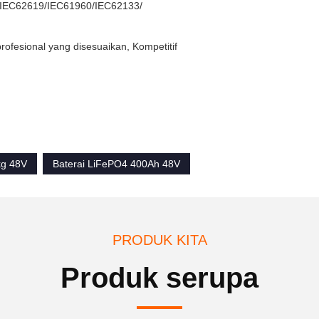
s/IEC62619/IEC61960/IEC62133/
rofesional yang disesuaikan, Kompetitif
kg 48V
Baterai LiFePO4 400Ah 48V
PRODUK KITA
Produk serupa