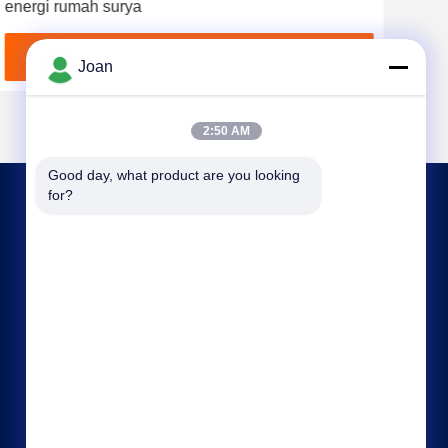
energi rumah surya
Pen
Dapatkan Harga Terbaik
Joan
2:50 AM
Good day, what product are you looking 
for?
HUBUNGI KAMI
joan.deng@huaxingenergy.com
86--0755-89458220
No.18 Shijing Mingcheng Road, Distrik Pingshan,
Kota Shenzhen, Provinsi Guangdong, Cina