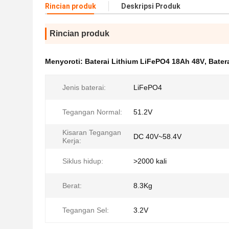
Rincian produk
Deskripsi Produk
Rincian produk
Menyoroti:
Baterai Lithium LiFePO4 18Ah 48V
,
Bater
Jenis baterai:
LiFePO4
Tegangan Normal:
51.2V
Kisaran Tegangan
DC 40V~58.4V
Kerja:
Siklus hidup:
>2000 kali
Berat:
8.3Kg
Tegangan Sel:
3.2V