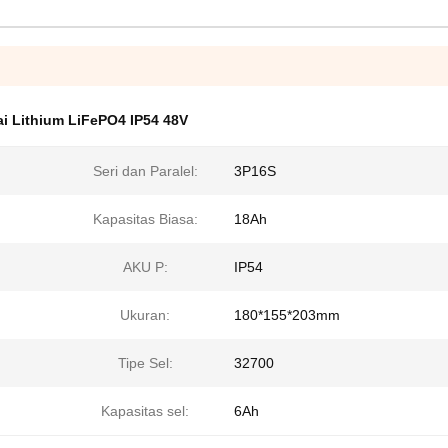
ai Lithium LiFePO4 IP54 48V
Seri dan Paralel:
3P16S
Kapasitas Biasa:
18Ah
AKU P:
IP54
Ukuran:
180*155*203mm
Tipe Sel:
32700
Kapasitas sel:
6Ah