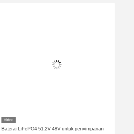
Video
Vid
Baterai LiFePO4 51.2V 48V untuk penyimpanan
Wal