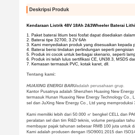
Deskripsi Produk
Kendaraan Listrik 48V 18Ah 2&3Wheeler Baterai Lit
1. Paket baterai litium besi fosfat dapat disediakan dal
2. Baterai tipe 32700, 3.2V 6Ah
3. Kami menyediakan produk yang disesuaikan kepada 
4. Baterai berisi tindakan perlindungan seperti pengisia
5. Produk ini cocok untuk berbagai skenario, seperti lam
6. Produk ini telah lulus sertifikasi CE, UN38.3, MSDS da
7. Kemasan termasuk PVC, kotak karet, dll.
Tentang kami:
HUAXING ENERGI BARU
adalah perusahaan grup.
Kantor Pusatnya adalah Shenzhen Huaxing New Energy 
termasuk Hunan Huaxing New Energy Technology Co., L
sel dan JuXing New Energy Co., Ltd yang memproduksi 3
Kami memiliki lebih dari 50.000 ㎡ bengkel CELL dan P
peralatan sel dan tim R&D teknis, volume penjualan ta
membayar pajak tahunan sebesar RMB 100 juta untuk d
Kami adalah produsen dengan ISO9001:2015 dan ISO1