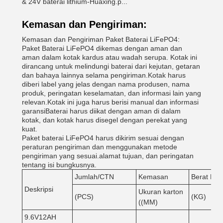
& 24V baterai lithium-Huaxing.p...
Kemasan dan Pengiriman:
Kemasan dan Pengiriman Paket Baterai LiFePO4:
Paket Baterai LiFePO4 dikemas dengan aman dan
aman dalam kotak kardus atau wadah serupa. Kotak ini
dirancang untuk melindungi baterai dari kejutan, getaran
dan bahaya lainnya selama pengiriman.Kotak harus
diberi label yang jelas dengan nama produsen, nama
produk, peringatan keselamatan, dan informasi lain yang
relevan.Kotak ini juga harus berisi manual dan informasi
garansiBaterai harus diikat dengan aman di dalam
kotak, dan kotak harus disegel dengan perekat yang
kuat.
Paket baterai LiFePO4 harus dikirim sesuai dengan
peraturan pengiriman dan menggunakan metode
pengiriman yang sesuai.alamat tujuan, dan peringatan
tentang isi bungkusnya.
Jumlah/CTN
Kemasan
Berat Bru
Deskripsi
Ukuran karton
(PCS)
(KG)
((MM)
9.6V12AH