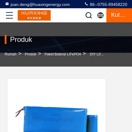
joan.deng@huaxingenergy.com
86--0755-89458220
Kutipan
Produk
>
>
>
Rumah
Produk
Paket Baterai LiFePO4
DIY Lifepo4 Baterai Paket 9.6V 12AH 3S2P Untuk Lampu Jalan Surya