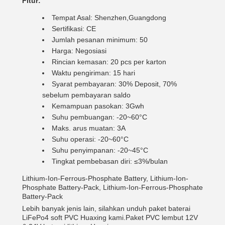
Fitur:
Tempat Asal: Shenzhen,Guangdong
Sertifikasi: CE
Jumlah pesanan minimum: 50
Harga: Negosiasi
Rincian kemasan: 20 pcs per karton
Waktu pengiriman: 15 hari
Syarat pembayaran: 30% Deposit, 70%
sebelum pembayaran saldo
Kemampuan pasokan: 3Gwh
Suhu pembuangan: -20~60°C
Maks. arus muatan: 3A
Suhu operasi: -20~60°C
Suhu penyimpanan: -20~45°C
Tingkat pembebasan diri: ≤3%/bulan
Lithium-Ion-Ferrous-Phosphate Battery, Lithium-Ion-
Phosphate Battery-Pack, Lithium-Ion-Ferrous-Phosphate
Battery-Pack
Lebih banyak jenis lain, silahkan unduh paket baterai
LiFePo4 soft PVC Huaxing kami.
Paket PVC lembut 12V