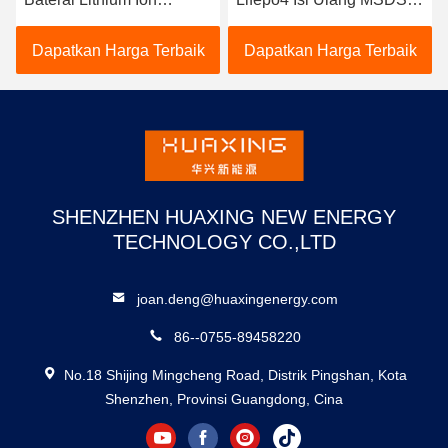
Penggantian Asam Timbal
BMS
Untuk Solar RV Marine
Dapatkan Harga Terbaik
Dapatkan Harga Terbaik
SHENZHEN HUAXING NEW ENERGY
TECHNOLOGY CO.,LTD
joan.deng@huaxingenergy.com
86--0755-89458220
No.18 Shijing Mingcheng Road, Distrik Pingshan, Kota
Shenzhen, Provinsi Guangdong, Cina