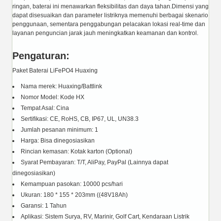
ringan, baterai ini menawarkan fleksibilitas dan daya tahan.Dimensi yang
dapat disesuaikan dan parameter listriknya memenuhi berbagai skenario
penggunaan, sementara penggabungan pelacakan lokasi real-time dan
layanan penguncian jarak jauh meningkatkan keamanan dan kontrol.
Pengaturan:
Paket Baterai LiFePO4 Huaxing
Nama merek: Huaxing/Battlink
Nomor Model: Kode HX
Tempat Asal: Cina
Sertifikasi: CE, RoHS, CB, IP67, UL, UN38.3
Jumlah pesanan minimum: 1
Harga: Bisa dinegosiasikan
Rincian kemasan: Kotak karton (Optional)
Syarat Pembayaran: T/T, AliPay, PayPal (Lainnya dapat
dinegosiasikan)
Kemampuan pasokan: 10000 pcs/hari
Ukuran: 180 * 155 * 203mm ((48V18Ah)
Garansi: 1 Tahun
Aplikasi: Sistem Surya, RV, Marinir, Golf Cart, Kendaraan Listrik