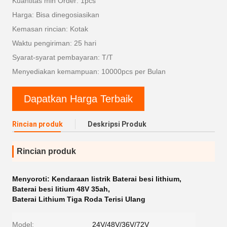
Kuantitas min Order: 1pcs
Harga: Bisa dinegosiasikan
Kemasan rincian: Kotak
Waktu pengiriman: 25 hari
Syarat-syarat pembayaran: T/T
Menyediakan kemampuan: 10000pcs per Bulan
Dapatkan Harga Terbaik
Rincian produk
Deskripsi Produk
Rincian produk
Menyoroti:
Kendaraan listrik Baterai besi lithium
,
Baterai besi litium 48V 35ah
,
Baterai Lithium Tiga Roda Terisi Ulang
Model:
24V/48V/36V/72V