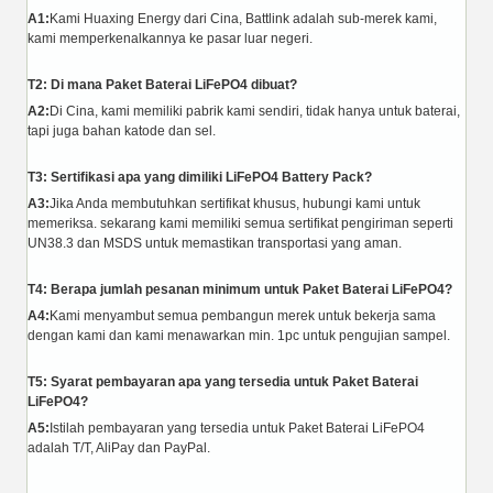
A1:
Kami Huaxing Energy dari Cina, Battlink adalah sub-merek kami,
kami memperkenalkannya ke pasar luar negeri.
T2: Di mana Paket Baterai LiFePO4 dibuat?
A2:
Di Cina, kami memiliki pabrik kami sendiri, tidak hanya untuk baterai,
tapi juga bahan katode dan sel.
T3: Sertifikasi apa yang dimiliki LiFePO4 Battery Pack?
A3:
Jika Anda membutuhkan sertifikat khusus, hubungi kami untuk
memeriksa. sekarang kami memiliki semua sertifikat pengiriman seperti
UN38.3 dan MSDS untuk memastikan transportasi yang aman.
T4: Berapa jumlah pesanan minimum untuk Paket Baterai LiFePO4?
A4:
Kami menyambut semua pembangun merek untuk bekerja sama
dengan kami dan kami menawarkan min. 1pc untuk pengujian sampel.
T5: Syarat pembayaran apa yang tersedia untuk Paket Baterai
LiFePO4?
A5:
Istilah pembayaran yang tersedia untuk Paket Baterai LiFePO4
adalah T/T, AliPay dan PayPal.