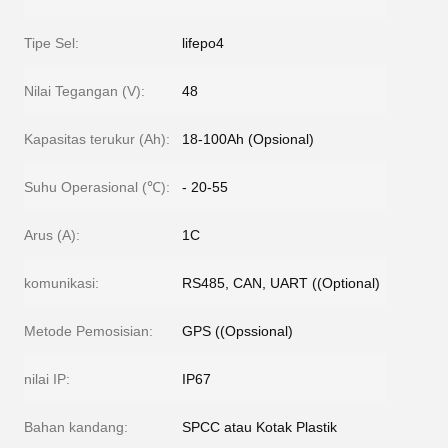
Tipe Sel:
lifepo4
Nilai Tegangan (V):
48
Kapasitas terukur (Ah):
18-100Ah (Opsional)
Suhu Operasional (℃):
- 20-55
Arus (A):
1C
komunikasi:
RS485, CAN, UART ((Optional)
Metode Pemosisian:
GPS ((Opssional)
nilai IP:
IP67
Bahan kandang:
SPCC atau Kotak Plastik