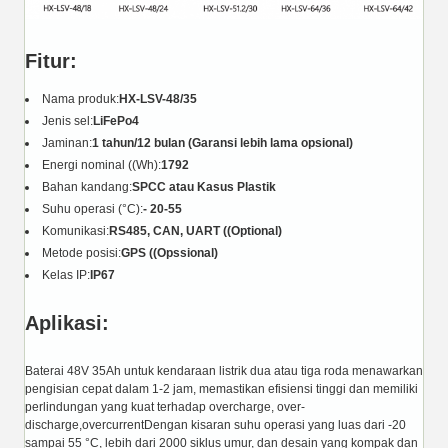
Fitur:
Nama produk:
HX-LSV-48/35
Jenis sel:
LiFePo4
Jaminan:
1 tahun/12 bulan (Garansi lebih lama opsional)
Energi nominal ((Wh):
1792
Bahan kandang:
SPCC atau Kasus Plastik
Suhu operasi (°C):
- 20-55
Komunikasi:
RS485, CAN, UART ((Optional)
Metode posisi:
GPS ((Opssional)
Kelas IP:
IP67
Aplikasi:
Baterai 48V 35Ah untuk kendaraan listrik dua atau tiga roda menawarkan
pengisian cepat dalam 1-2 jam, memastikan efisiensi tinggi dan memiliki
perlindungan yang kuat terhadap overcharge, over-
discharge,overcurrentDengan kisaran suhu operasi yang luas dari -20
sampai 55 °C, lebih dari 2000 siklus umur, dan desain yang kompak dan