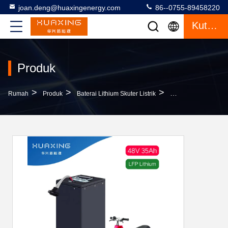
joan.deng@huaxingenergy.com
86--0755-89458220
Kutipan
Produk
>
>
>
Rumah
Produk
Baterai Lithium Skuter Listrik
48V 35ah Kendaraan L