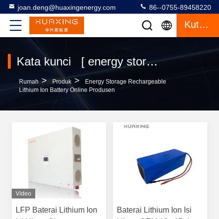
joan.deng@huaxingenergy.com
86--0755-89458220
Kutipan
Kata kunci [ energy storage rechargeable lithium ion battery ] Cocok 125 Produk
>
>
Rumah
Produk
Energy Storage Rechargeable
Lithium Ion Battery Online Produsen
Video
LFP Baterai Lithium Ion
Baterai Lithium Ion Isi