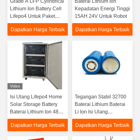
Grade A LFP Cylindrical
Baterai Lithium Ion
Lithium Ion Battery Cell
Kepadatan Energi Tinggi
Lifepo4 Untuk Paket
15AH 24V Untuk Robot
Baterai 12V
Dapatkan Harga Terbaik
Dapatkan Harga Terbaik
Video
Isi Ulang Lifepo4 Home
Tegangan Stabil 32700
Solar Storage Battery
Baterai Lithium Baterai
Baterai Lithium Ion 48v
Li Ion Isi Ulang
Untuk Penyimpanan
6000mAh 3.2V
Dapatkan Harga Terbaik
Dapatkan Harga Terbaik
Solar