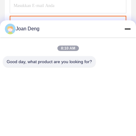
Kirim
Joan Deng
8:10 AM
Good day, what product are you looking for?
SHENZHEN HUAXING NEW ENERGY
TECHNOLOGY CO.,LTD
joan.deng@huaxingenergy.com
86--0755-89458220
No.18 Shijing Mingcheng Road, Distrik Pingshan, Kota
Shenzhen, Provinsi Guangdong, Cina