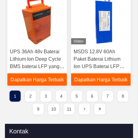
Video
UPS 36Ah 48v Baterai
MSDS 12.8V 60Ah
Lithium Ion Deep Cycle
Paket Baterai Lithium
BMS baterai LFP yang
Ion UPS Baterai LFP
dapat diisi ulang
Solar Lifepo4 yang
Dapatkan Harga Terbaik
Dapatkan Harga Terbaik
Dapat Diisi Ulang
1
2
3
4
5
6
7
8
9
10
11
Kontak