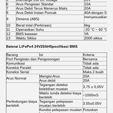
6
Arus Pengisian Standar
15A
7
Arus Debit Terus Menerus Maks
20A
8
Arus Debit Instan Puncak
40A dengan 5S
menyesuaikan
9
Dimensi (ABS)
10
Berat total (Perkiraan)
6kg
11
Operasikan Suhu
-20 °C ~ 60 °C
12
BMS bawaan
YA
13
Waktu Siklus
2000 siklus
Baterai LiFePo4 24V20AH
Spesifikasi BMS
Barang
Isi
Kriteria
Port Pengisian dan Pengosongan
Bersama
Komunikasi
Tidak ada
Koneksi Paralel
Tidak ada
Koneksi Serial
Maks.2 buah
Mengisi Arus
20A
Arus Normal
Arus debit
20A
Tegangan deteksi
3,75 ± 0,05V
kelebihan muatan
Waktu tunda deteksi biaya
~1000mS
berlebih
Perlindungan biaya
Tegangan pelepasan
3.55±0.05V
berlebih
muatan berlebih
Kondisi pelepasan muatan
Putuskan