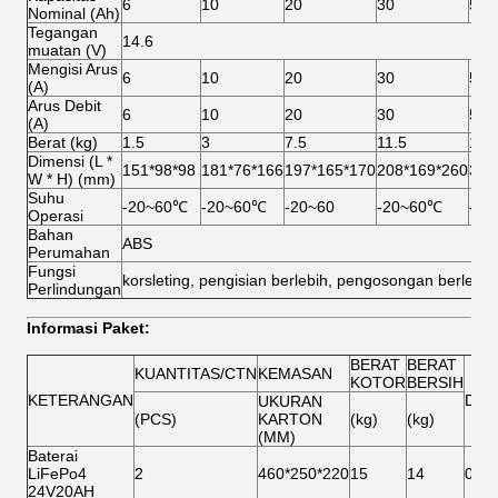
6
10
20
30
50
Nominal (Ah)
Tegangan
14.6
muatan (V)
Mengisi Arus
6
10
20
30
50
(A)
Arus Debit
6
10
20
30
50
(A)
Berat (kg)
1.5
3
7.5
11.5
14
Dimensi (L *
151*98*98
181*76*166
197*165*170
208*169*260
324
W * H) (mm)
Suhu
-20~60℃
-20~60℃
-20~60
-20~60℃
-20
Operasi
Bahan
ABS
Perumahan
Fungsi
korsleting, pengisian berlebih, pengosongan berlebih,
Perlindungan
Informasi Paket:
BERAT
BERAT
KUANTITAS/CTN
KEMASAN
KOTOR
BERSIH
KETERANGAN
DIM
UKURAN
(PCS)
KARTON
(kg)
(kg)
(MM)
Baterai
LiFePo4
2
460*250*220
15
14
0,03
24V20AH