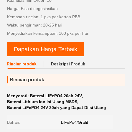
Kuantitas min Order: 10
Harga: Bisa dinegosiasikan
Kemasan rincian: 1 pks per karton PBB
Waktu pengiriman: 20-25 hari
Menyediakan kemampuan: 100 pks per hari
Dapatkan Harga Terbaik
Rincian produk
Deskripsi Produk
Rincian produk
Menyoroti:
Baterai LiFePO4 20ah 24V
,
Baterai Lithium Ion Isi Ulang MSDS
,
Baterai LiFePO4 24V 20ah yang Dapat Diisi Ulang
Bahan:
LiFePo4/Grafit