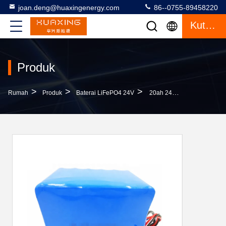
joan.deng@huaxingenergy.com
86--0755-89458220
Kutipan
Produk
>
>
>
Rumah
Produk
Baterai LiFePO4 24V
20ah 24V Baterai LiFePO4 MSDS Baterai Lithium Ion Isi Ulang