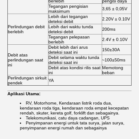
berlebih
pengisi daya
Tegangan pengisian
3,65 ± 0,05V
maksimum
Lebih dari tegangan
2.20V ± 0.10V
deteksi debit
Perlindungan debit
Lebih dari waktu tunda
200ms
berlebih
deteksi debit
Tegangan pelepasan
2.4V ± 0.10V
berlebih
Debit lebih dari arus
150±30A
deteksi saat ini
Debit atas
Debit selama waktu tunda
perlindungan saat
~100±50ms
deteksi saat ini
ini
Debit atas kondisi rilis saat
Memotong
ini
beban
Perlindungan sirkuit
YA
pendek
Aplikasi Utama:
RV, Motorhome, Kendaraan listrik roda dua,
kendaraan roda tiga, kendaraan roda empat kecepatan
rendah, skuter, kereta golf, forklift dan sebagainya.
Telekomunikasi, catu daya cadangan, UPS
Penyimpanan energi untuk tata surya, jalan surya,
penyimpanan energi rumah dan sebagainya