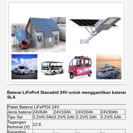
Baterai LiFePo4 Stanadrd 24V untuk menggantikan baterai
SLA
Paket Baterai LiFePO4 24V
Jenis baterai
24V6Ah
24V10Ah
24V20Ah
24V30Ah
24V
Tipe Sel
3.2V/6.0Ah
3.2V/5.5Ah
3.2V/5.5Ah
3.2V/5.5Ah
3.2
Tegangan
12.8
Nominal (V)
Kapasitas