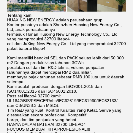
Tentang kami:
HUAXING NEW ENERGY adalah perusahaan grup.
Kantor pusatnya adalah Shenzhen Huaxing New Energy Co.,
Ltd, anak perusahaannya
termasuk Hunan Huaxing New Energy Technology Co., Ltd
yang memproduksi 32700 lifepo4
cell dan JuXing New Energy Co., Ltd yang memproduksi 32700
paket baterai lifepo4.
Kami memiliki bengkel SEL dan PACK seluas lebih dari 50.000
m2.Dengan produktivitas tahunan 3GWh
peralatan sel dan tim R&D teknis, volume penjualan
tahunannya dapat mencapai RMB dua miliar,
membayar pajak tahunan sebesar RMB 100 juta untuk daerah
setempat.
Kami adalah produsen dengan ISO9001:2015 dan
ISO14001:2015 dan ISO45001:2018.
Pass sel lifepo4 32700 kami:
UL1642/BIS/PSE/CE/Rohs/IEC62619/IEC61960/IEC62133/
dan CB/UN38.3 dan MSDS.
Tim R&D yang kuat, Kontrol Kualitas Yang Ketat, Serive yang
disesuaikan secara profesional, Kompetitif
harga, dan tim penjualan yang hebat.
HANYA DALAM BATERAI 32700 LIFEPO4
FUCOUS MEMBUAT KITA PROFESIONAL!!!