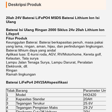
Deskripsi Produk
20ah 24V Baterai LiFePO4 MSDS Baterai Lithium Ion Isi
Ulang
Baterai Isi Ulang Ringan 2000 Siklus 24v 20ah Lithium Ion
Lifepo4
Fitur Produk
Keunggulan Baterai: Baterai berkapasitas penuh, masa pakai
yang lama, ringan, aman, hijau, dan perlindungan lingkungan.
Baterai lithium daya yang andal
Aplikasi luas: E-kursi roda, AGV, RV/Motorhome, Kereta golf,
Kelautan, Tata surya
Lampu Jalan Tenaga Surya, Lampu Darurat, Peralatan
Elektronik, dll.
Ringan
Ramah lingkungan
Baterai LiFePo4 24V15AH
spesifikasi
Tidak.
Barang
Parameter Umum
1
Model
HX2420
2
Kapasitas Standar
20AH
3
Tegangan Terukur
25.6V
4
Tegangan Pengisian Maks
29.2V
5
Discharge Cut Off Voltage
20V