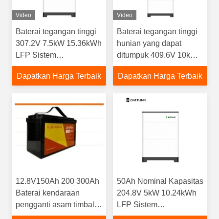
Video
Video
Baterai tegangan tinggi
Baterai tegangan tinggi
307.2V 7.5kW 15.36kWh
hunian yang dapat
LFP Sistem
ditumpuk 409.6V 10kW
penyimpanan energi
20.48kWh Sistem
Dapatkan Harga Terbaik
Dapatkan Harga Terbaik
penyimpanan energi
LFP
12.8V150Ah 200 300Ah
50Ah Nominal Kapasitas
Baterai kendaraan
204.8V 5kW 10.24kWh
pengganti asam timbal
LFP Sistem
dengan umur operasi
Penyimpanan Energi