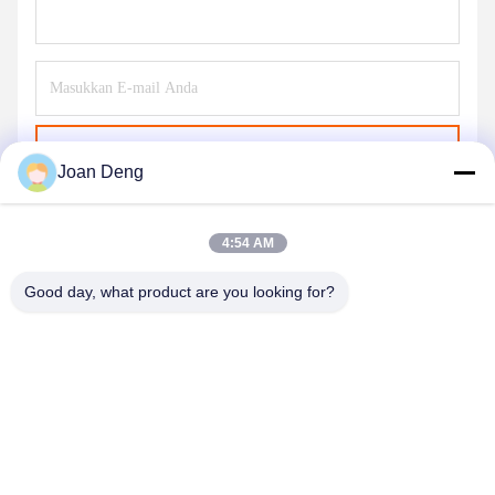
Kirim
Joan Deng
4:54 AM
Good day, what product are you looking for?
SHENZHEN HUAXING NEW ENERGY
TECHNOLOGY CO.,LTD
joan.deng@huaxingenergy.com
86--0755-89458220