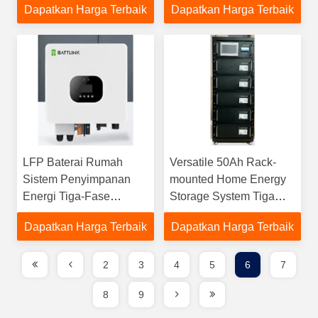
Dapatkan Harga Terbaik
Dapatkan Harga Terbaik
yang panjang
Remote Control ESS
LFP Baterai Rumah
Versatile 50Ah Rack-
Sistem Penyimpanan
mounted Home Energy
Energi Tiga-Fase
Storage System Tiga
Inverter Hybrid
fase Tegangan Tinggi
Dapatkan Harga Terbaik
Dapatkan Harga Terbaik
Untuk Rumah
2
3
4
5
6
7
8
9