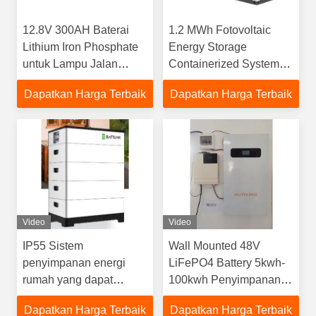
12.8V 300AH Baterai
1.2 MWh Fotovoltaic
Lithium Iron Phosphate
Energy Storage
untuk Lampu Jalan
Containerized System
Surya dengan 4000
6000 Siklus Kehidupan
Dapatkan Harga Terbaik
Dapatkan Harga Terbaik
siklus
Video
Video
IP55 Sistem
Wall Mounted 48V
penyimpanan energi
LiFePO4 Battery 5kwh-
rumah yang dapat
100kwh Penyimpanan
ditumpuk secara bebas
Energi Rumah
Dapatkan Harga Terbaik
Dapatkan Harga Terbaik
dengan antarmuka