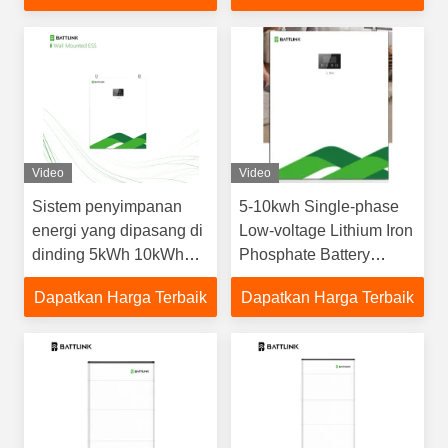
komunikasi
Canbus/RS485
Video
Video
Sistem penyimpanan
5-10kwh Single-phase
energi yang dipasang di
Low-voltage Lithium Iron
dinding 5kWh 10kWh
Phosphate Battery
Sistem penyimpanan
Rumah Solar Energy
Dapatkan Harga Terbaik
Dapatkan Harga Terbaik
daya baterai Baterai
Storage System
penyimpanan daya
dipasang di dinding
rumah