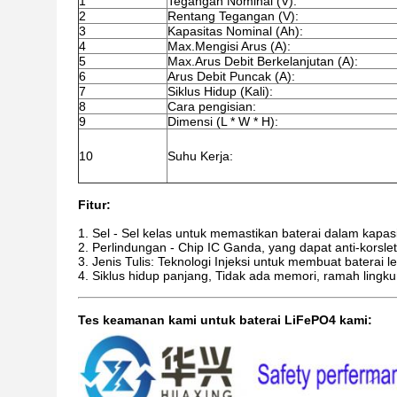
1
Tegangan Nominal (V):
2
Rentang Tegangan (V):
3
Kapasitas Nominal (Ah):
4
Max.Mengisi Arus (A):
5
Max.Arus Debit Berkelanjutan (A):
6
Arus Debit Puncak (A):
7
Siklus Hidup (Kali):
8
Cara pengisian:
9
Dimensi (L * W * H):
10
Suhu Kerja:
Fitur:
1. Sel - Sel kelas untuk memastikan baterai dalam kapas
2. Perlindungan - Chip IC Ganda, yang dapat anti-korsleti
3. Jenis Tulis: Teknologi Injeksi untuk membuat baterai leb
4. Siklus hidup panjang, Tidak ada memori, ramah lingk
Tes keamanan kami untuk baterai LiFePO4 kami: