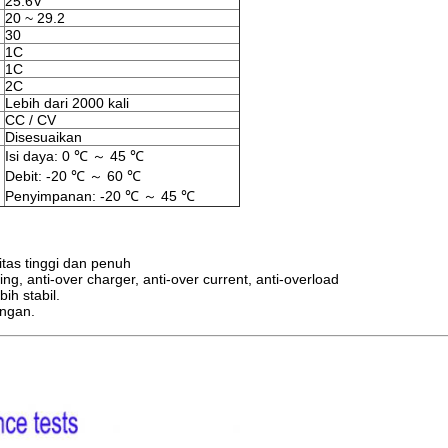
25.6V
20 ~ 29.2
30
1C
1C
2C
Lebih dari 2000 kali
CC / CV
Disesuaikan
Isi daya: 0 ℃ ～ 45 ℃
Debit: -20 ℃ ～ 60 ℃
Penyimpanan: -20 ℃ ～ 45 ℃
itas tinggi dan penuh
ng, anti-over charger, anti-over current, anti-overload
ih stabil.
ungan.