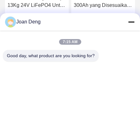
13Kg 24V LiFePO4 Untuk
300Ah yang Disesuaikan
Cadangan Militer
Untuk Tata Surya
Dapatkan Harga Terbaik
Dapatkan Harga Terbaik
Joan Deng
7:15 AM
Good day, what product are you looking for?
SHENZHEN HUAXING NEW ENERGY
TECHNOLOGY CO.,LTD
joan.deng@huaxingenergy.com
86--0755-89458220
No.18 Shijing Mingcheng Road, Distrik Pingshan, Kota
Shenzhen, Provinsi Guangdong, Cina