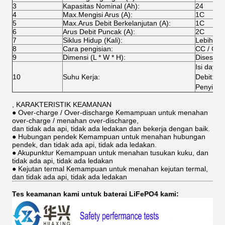
3
Kapasitas Nominal (Ah):
24
4
Max.Mengisi Arus (A):
1C
5
Max.Arus Debit Berkelanjutan (A):
1C
6
Arus Debit Puncak (A):
2C
7
Siklus Hidup (Kali):
Lebih dar
8
Cara pengisian:
CC / CV
9
Dimensi (L * W * H):
Disesuai
Isi daya
10
Suhu Kerja:
Debit: -
Penyimp
, KARAKTERISTIK KEAMANAN
● Over-charge / Over-discharge Kemampuan untuk menahan
over-charge / menahan over-discharge,
dan tidak ada api, tidak ada ledakan dan bekerja dengan baik.
● Hubungan pendek Kemampuan untuk menahan hubungan
pendek, dan tidak ada api, tidak ada ledakan.
● Akupunktur Kemampuan untuk menahan tusukan kuku, dan
tidak ada api, tidak ada ledakan
● Kejutan termal Kemampuan untuk menahan kejutan termal,
dan tidak ada api, tidak ada ledakan
Tes keamanan kami untuk baterai LiFePO4 kami: