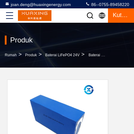
joan.deng@huaxingenergy.com
86--0755-89458220
Kutipan
Produk
>
>
>
Rumah
Produk
Baterai LiFePO4 24V
Baterai LiFePO4 24ah 24V Yang Disesuaikan Dengan Siklus Hidup Panjang