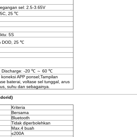
egangan sel: 2.5-3.65V
,5C, 25 ℃
ktu: 5S
% DOD, 25 ℃
, Discharge: -20 ℃ ～ 60 ℃
 koneksi APP ponsel;Tampilan
se baterai, voltase sel tunggal, arus
lus, suhu dan sebagainya.
dorid)
Kriteria
Bersama
Bluetooth
Tidak diperbolehkan
Max.4 buah
≤200A