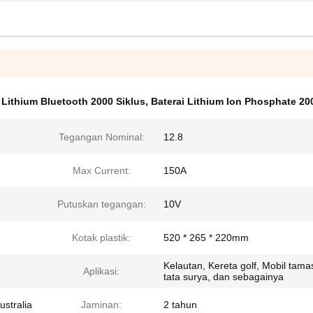
 Lithium Bluetooth 2000 Siklus
,
Baterai Lithium Ion Phosphate 2
Tegangan Nominal:
12.8
Max Current:
150A
Putuskan tegangan:
10V
Kotak plastik:
520 * 265 * 220mm
Kelautan, Kereta golf, Mobil tama
Aplikasi:
tata surya, dan sebagainya
ustralia
Jaminan:
2 tahun