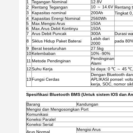
1
Tegangan Nominal
12.8V
10 ～ 14.6V
2
Rentang Tegangan
Rentang t
3
Kapasitas nominal
200Ah
Tingkat 0
4
Kapasitas Energi Nominal
2560Wh
5
Max.Mengisi Arus
150A
6
Max.Arus Debit Kontinyu
150A
7
Arus Debit Puncak
300A
Durasi wa
Lebih dari
8
Siklus Hidup Paket Baterai
pada 80
2000
9
Berat keseluruhan
27.5kg
10
Kelembaban
10% -90%
Pendinginan
11
Metode Pendinginan
Alami
12
Suhu Kerja
Isi daya: 0 ℃ ～ 45 ℃
Dengan Bluetooth dan
13
Fungsi Cerdas
APLIKASI ponsel: volta
kerja, SOC, nomor sik
Spesifikasi Bluetooth BMS (Untuk sistem IOS dan An
Barang
Kandungan
Mengisi dan Mengosongkan Port
Komunikasi
Koneksi Paralel
Koneksi Serial
Mengisi Arus
Arus Normal