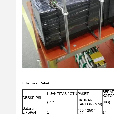
Informasi Paket:
BERAT
KUANTITAS / CTN
PAKET
KOTO
DESKRIPSI
UKURAN
(PCS)
(KG)
KARTON (MM)
Baterai
460 * 250 *
LiFePo4
1
14