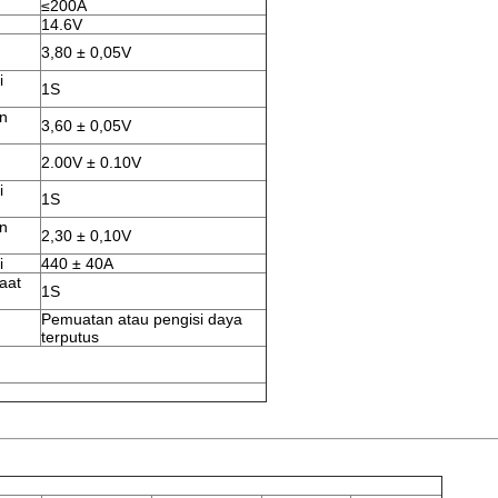
≤200A
14.6V
3,80 ± 0,05V
i
1S
an
3,60 ± 0,05V
2.00V ± 0.10V
i
1S
an
2,30 ± 0,10V
i
440 ± 40A
aat
1S
Pemuatan atau pengisi daya
terputus