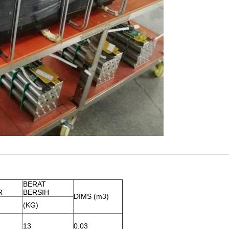
BERAT
R
BERSIH
DIMS (m3)
(KG)
13
0,03