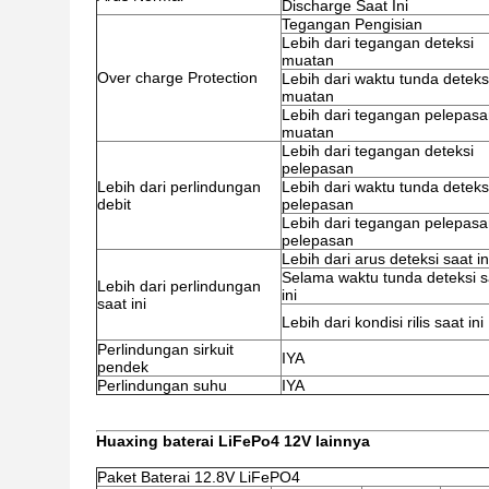
Discharge Saat Ini
Tegangan Pengisian
Lebih dari tegangan deteksi
muatan
Over charge Protection
Lebih dari waktu tunda deteks
muatan
Lebih dari tegangan pelepas
muatan
Lebih dari tegangan deteksi
pelepasan
Lebih dari perlindungan
Lebih dari waktu tunda deteks
debit
pelepasan
Lebih dari tegangan pelepas
pelepasan
Lebih dari arus deteksi saat in
Selama waktu tunda deteksi s
Lebih dari perlindungan
ini
saat ini
Lebih dari kondisi rilis saat ini
Perlindungan sirkuit
IYA
pendek
Perlindungan suhu
IYA
Huaxing baterai LiFePo4 12V lainnya
Paket Baterai 12.8V LiFePO4