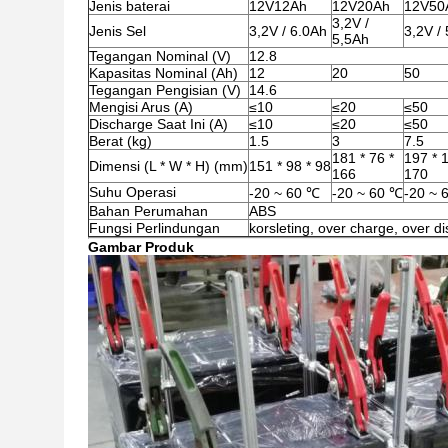
Jenis baterai
12V12Ah
12V20Ah
12V50
3,2V /
Jenis Sel
3,2V / 6.0Ah
3,2V /
5,5Ah
Tegangan Nominal (V)
12.8
Kapasitas Nominal (Ah)
12
20
50
Tegangan Pengisian (V)
14.6
Mengisi Arus (A)
≤10
≤20
≤50
Discharge Saat Ini (A)
≤10
≤20
≤50
Berat (kg)
1.5
3
7.5
181 * 76 *
197 * 
Dimensi (L * W * H) (mm)
151 * 98 * 98
166
170
Suhu Operasi
-20 ~ 60 ℃
-20 ~ 60 ℃
-20 ~ 
Bahan Perumahan
ABS
Fungsi Perlindungan
korsleting, over charge, over d
Gambar Produk