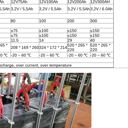
Ah
12V75Ah
12V100Ah
12V200Ah
12V300AH
 5,5Ah
3,2V / 5,5Ah
3,2V / 5,5Ah
3,2V / 5,5Ah
3,2V / 6.0Ah
80
100
200
300
≤75
≤100
≤150
≤150
≤75
≤100
≤150
≤150
11.5
14
29
40
165 *
520 * 265 *
520 * 265 *
208 * 169 * 260
324 * 172 * 214
220
220
60 ℃
-20 ~ 60 ℃
-20 ~ 60 ℃
-20 ~ 60 ℃
-20 ~ 60 ℃
ischarge, over current, over temperature