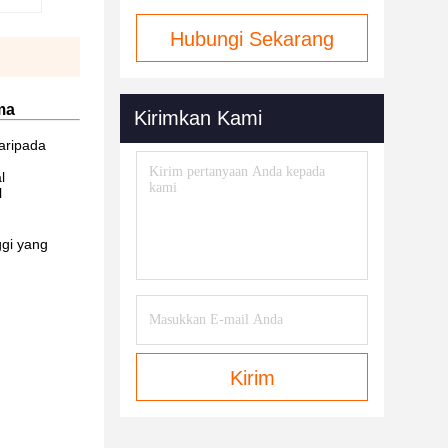
Hubungi Sekarang
ma
Kirimkan Kami
aripada
l
l
ggi yang
Kirim