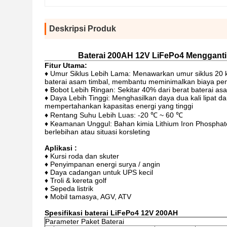
Deskripsi Produk
Baterai 200AH 12V LiFePo4 Mengganti
Fitur Utama:
♦ Umur Siklus Lebih Lama: Menawarkan umur siklus 20 k
baterai asam timbal, membantu meminimalkan biaya pen
♦ Bobot Lebih Ringan: Sekitar 40% dari berat baterai as
♦ Daya Lebih Tinggi: Menghasilkan daya dua kali lipat da
mempertahankan kapasitas energi yang tinggi
♦ Rentang Suhu Lebih Luas: -20 ℃ ~ 60 ℃
♦ Keamanan Unggul: Bahan kimia Lithium Iron Phosphat
berlebihan atau situasi korsleting
Aplikasi :
♦ Kursi roda dan skuter
♦ Penyimpanan energi surya / angin
♦ Daya cadangan untuk UPS kecil
♦ Troli & kereta golf
♦ Sepeda listrik
♦ Mobil tamasya, AGV, ATV
Spesifikasi baterai LiFePo4 12V 200AH
Parameter Paket Baterai