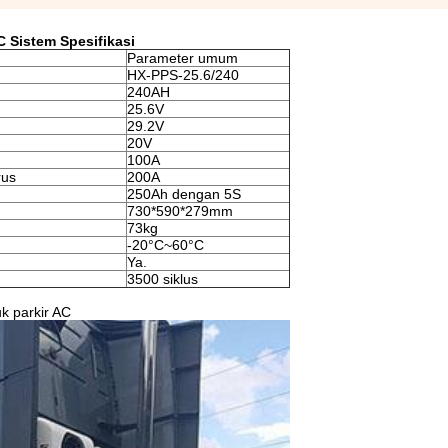
C Sistem Spesifikasi
Parameter umum
HX-PPS-25.6/240
240AH
25.6V
29.2V
20V
100A
rus
200A
250Ah dengan 5S
730*590*279mm
73kg
-20°C~60°C
Ya.
3500 siklus
k parkir AC