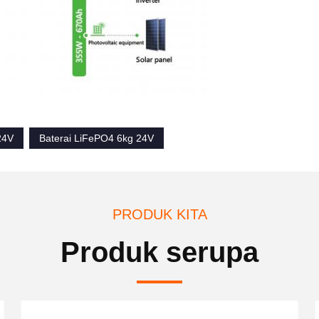
24V
Baterai LiFePO4 6kg 24V
PRODUK KITA
Produk serupa