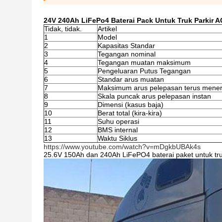
24V 240Ah LiFePo4 Baterai Pack Untuk Truk Parkir A
Tidak, tidak.
Artikel
1
Model
2
Kapasitas Standar
3
Tegangan nominal
4
Tegangan muatan maksimum
5
Pengeluaran Putus Tegangan
6
Standar arus muatan
7
Maksimum arus pelepasan terus mene
8
Skala puncak arus pelepasan instan
9
Dimensi (kasus baja)
10
Berat total (kira-kira)
11
Suhu operasi
12
BMS internal
13
Waktu Siklus
https://www.youtube.com/watch?v=mDgkbUBAk4s
25.6V 150Ah dan 240Ah LiFePO4 baterai paket untuk tru